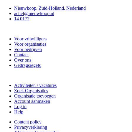
Nieuwkoop, Zuid-Holland, Nederland
actief@nieuwkoop.nl
14 0172
Nieuwkoop Actief
Voor vrijwilligers
Voor organisaties
Voor bedrijven
Contact
Over ons
Gedragsregels
Doe mee
Activiteiten / vacatures
Zoek Organisaties
Organisatie toevoegen
Account aanmaken
Log in
Help
Content policy
Privacyverklaring