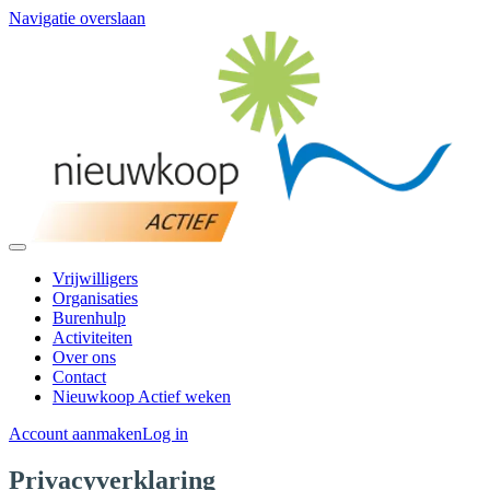
Navigatie overslaan
Vrijwilligers
Organisaties
Burenhulp
Activiteiten
Over ons
Contact
Nieuwkoop Actief weken
Account aanmaken
Log in
Privacyverklaring