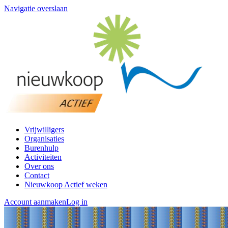
Navigatie overslaan
Vrijwilligers
Organisaties
Burenhulp
Activiteiten
Over ons
Contact
Nieuwkoop Actief weken
Account aanmaken
Log in