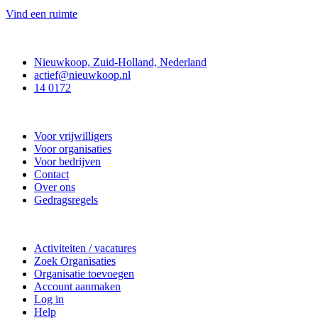
Vind een ruimte
Contact
Nieuwkoop, Zuid-Holland, Nederland
actief@nieuwkoop.nl
14 0172
Nieuwkoop Actief
Voor vrijwilligers
Voor organisaties
Voor bedrijven
Contact
Over ons
Gedragsregels
Doe mee
Activiteiten / vacatures
Zoek Organisaties
Organisatie toevoegen
Account aanmaken
Log in
Help