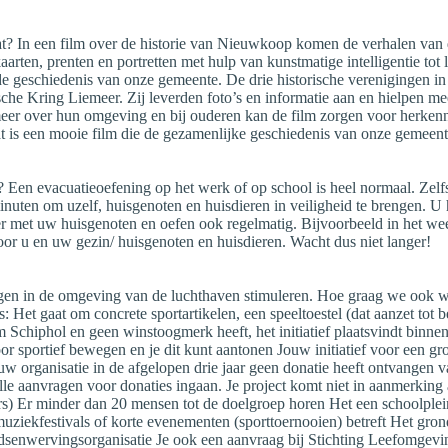
staat? In een film over de historie van Nieuwkoop komen de verhalen 
kaarten, prenten en portretten met hulp van kunstmatige intelligentie to
n de geschiedenis van onze gemeente. De drie historische verenigingen 
he Kring Liemeer. Zij leverden foto’s en informatie aan en hielpen mee 
meer over hun omgeving en bij ouderen kan de film zorgen voor herkenn
t is een mooie film die de gezamenlijke geschiedenis van onze gemeente
Een evacuatieoefening op het werk of op school is heel normaal. Zelfs i
nuten om uzelf, huisgenoten en huisdieren in veiligheid te brengen. U h
ver met uw huisgenoten en oefen ook regelmatig. Bijvoorbeeld in het we
or u en uw gezin/ huisgenoten en huisdieren. Wacht dus niet langer!
egen in de omgeving van de luchthaven stimuleren. Hoe graag we ook wil
et gaat om concrete sportartikelen, een speeltoestel (dat aanzet tot be
m Schiphol en geen winstoogmerk heeft, het initiatief plaatsvindt bin
 sportief bewegen en je dit kunt aantonen Jouw initiatief voor een gro
Jouw organisatie in de afgelopen drie jaar geen donatie heeft ontvange
e aanvragen voor donaties ingaan. Je project komt niet in aanmerking als
s) Er minder dan 20 mensen tot de doelgroep horen Het een schoolplein
Het muziekfestivals of korte evenementen (sporttoernooien) betreft Het g
dsenwervingsorganisatie Je ook een aanvraag bij Stichting Leefomgevin