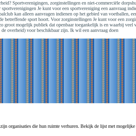
eid? Sportverenigingen, zorginstellingen en niet-commerciële dorpshui
 sportverenigingen Je kunt voor een sportvereniging een aanvraag indie
alclub kan alleen aanvragen indienen op het gebied van voetballen, ee
de betreffende sport hoort. Voor zorginstellingen Je kunt voor een zorgin
 groot mogelijk publiek dat openbaar toegankelijk is en waarbij veel vri
n de overheid) voor beschikbaar zijn. Ik wil een aanvraag doen
zijn organisaties die hun ruimte verhuren. Bekijk de lijst met mogelijke 