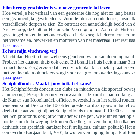
Film brengt geschiedenis van onze gemeente tot leven
Hoe vertel je het verhaal van een gemeente die nog niet zo lang be
één gezamenlijke geschiedenis. Voor de film zijn oude foto’s, ansicht
verschillende dorpen te zien. Zo ontstaat een aantrekkelijk beeld va
Nieuwkoop, de Cultuur Historische Vereniging Ter Aar en de Historisc
goed te gebruiken in het onderwijs en in de zorg. Kinderen leren zo 
het verzamelen, bewerken en monteren van het materiaal. Het resultaa
Lees meer
Ik hou mijn vluchtweg vrij
Vluchtplan Heeft u thuis wel eens geoefend wat u kan doen bij brand? 
Probeer het daarom thuis ook eens. Bij brand in huis heeft u maar 3 mi
u moet doen. Zorg ervoor dat u een vluchtplan klaar hebt, praat er o
met voldoende rookmelders zorgt voor een grotere overlevingskans vo
Lees meer
Schipholfonds - Maakt jouw initiatief kans?
Het Schipholfonds doneert aan clubs en initiatieven die sportief bew
aanmerking. Bekijk hier onze voorwaarden. Je komt in aanmerking als: H
de Kamer van Koophandel, officieel gevestigd is in het gebied rondo
vandaan komt De donatie 100% ten goede komt aan jouw initiatief voor
deel dat je aanvraagt bij het Schipholfonds maximaal € 10.000,- is. 
het Schipholfonds ook jouw initiatief wil helpen, we kunnen niet op all
nodig is om in beweging te komen (kleding, prijzen, huur, kleedkamer
activiteit een specifiek karakter heeft (religieus, cultuur, politiek) 
een overheidsorgaan bent, VvE, bewonersvereniging, tuinpark of fon