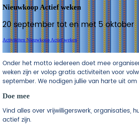
Nieuwkoop Actief weken
20 september tot en met 5 oktober
Activiteiten Nieuwkoop Actief weken
Onder het motto iedereen doet mee organisere
weken zijn er volop gratis activiteiten voor v
september. We nodigen jullie van harte uit o
Doe mee
Vind alles over vrijwilligerswerk, organisaties,
actief zijn.
Vrijwilligers