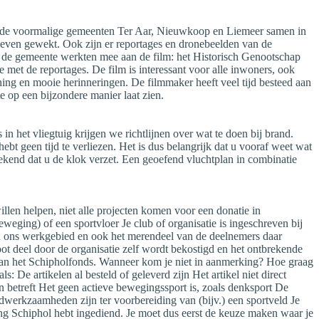
van de voormalige gemeenten Ter Aar, Nieuwkoop en Liemeer samen in
t leven gewekt. Ook zijn er reportages en dronebeelden van de
in de gemeente werkten mee aan de film: het Historisch Genootschap
met de reportages. De film is interessant voor alle inwoners, ook
ing en mooie herinneringen. De filmmaker heeft veel tijd besteed aan
 op een bijzondere manier laat zien.
n het vliegtuig krijgen we richtlijnen over wat te doen bij brand.
ebt geen tijd te verliezen. Het is dus belangrijk dat u vooraf weet wat
ekend dat u de klok verzet. Een geoefend vluchtplan in combinatie
len helpen, niet alle projecten komen voor een donatie in
weging) of een sportvloer Je club of organisatie is ingeschreven bij
nen ons werkgebied en ook het merendeel van de deelnemers daar
ot deel door de organisatie zelf wordt bekostigd en het ontbrekende
n van het Schipholfonds. Wanneer kom je niet in aanmerking? Hoe graag
: De artikelen al besteld of geleverd zijn Het artikel niet direct
 betreft Het geen actieve bewegingssport is, zoals denksport De
rondwerkzaamheden zijn ter voorbereiding van (bijv.) een sportveld Je
g Schiphol hebt ingediend. Je moet dus eerst de keuze maken waar je