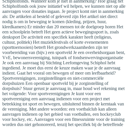
Schipholfonds. Wanneer kom je niet in aanmerking? Hoe graag het
Schipholfonds ook jouw initiatief wil helpen, we kunnen niet op alle
aanvragen voor donaties ingaan. Je project komt niet in aanmerking
als: De artikelen al besteld of geleverd zijn Het artikel niet direct
nodig is om in beweging te komen (kleding, prijzen, huur,
kleedkamers) Er minder dan 20 mensen tot de doelgroep horen Het
een schoolplein betreft Het geen actieve bewegingssport is, zoals
denksport De activiteit een specifiek karakter heeft (religieus,
cultuur, politiek) Het muziekfestivals of korte evenementen
(sporttoernooien) betreft Het grondwerkzaamheden zijn ter
voorbereiding van (bijv.) een sportveld Je een overheidsorgaan bent,
VvE, bewonersvereniging, tuinpark of fondsenwervingsorganisatie
Je ook een aanvraag bij Stichting Leefomgeving Schiphol hebt
ingediend. Je moet dus eerst de keuze maken waar je de aanvraag
indient. Gaat het vooral om bewegen of meer om leefbaarheid?
Sportverenigingen, zorginstellingen en niet-commerciële
dorpshuizen Een openbaar sportveld bij je zorginstelling of
dorpshuis? Stuur gerust je aanvraag in, maar houd wel rekening met
het volgende: Voor sportverenigingen Je kunt voor een
sportvereniging een aanvraag indienen voor een project met
betrekking tot sport en bewegen, uitsluitend binnen de kerntaak van
de vereniging. Met andere woorden: een voetbalclub kan alleen
aanvragen indienen op het gebied van voetballen, een hockeyclub
voor hockey, etc. Aanvragen voor een fitnessruimte voor de training
worden dus niet gehonoreerd, tenzij het specifiek bij de betreffende