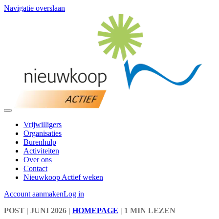
Navigatie overslaan
Vrijwilligers
Organisaties
Burenhulp
Activiteiten
Over ons
Contact
Nieuwkoop Actief weken
Account aanmaken
Log in
POST
| JUNI 2026
|
HOMEPAGE
|
1 MIN LEZEN