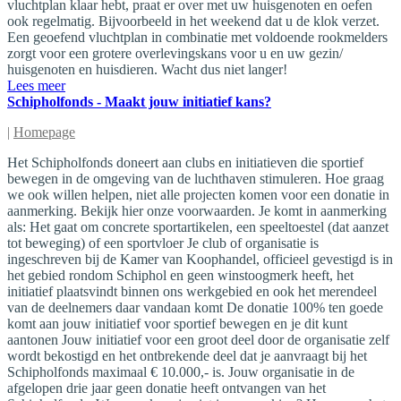
vluchtplan klaar hebt, praat er over met uw huisgenoten en oefen
ook regelmatig. Bijvoorbeeld in het weekend dat u de klok verzet.
Een geoefend vluchtplan in combinatie met voldoende rookmelders
zorgt voor een grotere overlevingskans voor u en uw gezin/
huisgenoten en huisdieren. Wacht dus niet langer!
Lees meer
Schipholfonds - Maakt jouw initiatief kans?
|
Homepage
Het Schipholfonds doneert aan clubs en initiatieven die sportief
bewegen in de omgeving van de luchthaven stimuleren. Hoe graag
we ook willen helpen, niet alle projecten komen voor een donatie in
aanmerking. Bekijk hier onze voorwaarden. Je komt in aanmerking
als: Het gaat om concrete sportartikelen, een speeltoestel (dat aanzet
tot beweging) of een sportvloer Je club of organisatie is
ingeschreven bij de Kamer van Koophandel, officieel gevestigd is in
het gebied rondom Schiphol en geen winstoogmerk heeft, het
initiatief plaatsvindt binnen ons werkgebied en ook het merendeel
van de deelnemers daar vandaan komt De donatie 100% ten goede
komt aan jouw initiatief voor sportief bewegen en je dit kunt
aantonen Jouw initiatief voor een groot deel door de organisatie zelf
wordt bekostigd en het ontbrekende deel dat je aanvraagt bij het
Schipholfonds maximaal € 10.000,- is. Jouw organisatie in de
afgelopen drie jaar geen donatie heeft ontvangen van het