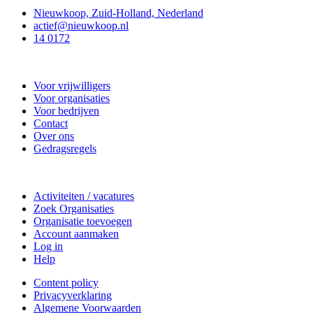
Nieuwkoop, Zuid-Holland, Nederland
actief@nieuwkoop.nl
14 0172
Nieuwkoop Actief
Voor vrijwilligers
Voor organisaties
Voor bedrijven
Contact
Over ons
Gedragsregels
Doe mee
Activiteiten / vacatures
Zoek Organisaties
Organisatie toevoegen
Account aanmaken
Log in
Help
Content policy
Privacyverklaring
Algemene Voorwaarden