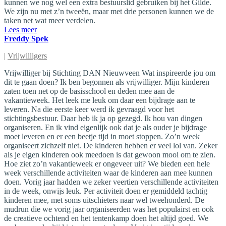
kunnen we nog wel een extra bestuurslid gebruiken bij het Gilde.
We zijn nu met z’n tweeën, maar met drie personen kunnen we de
taken net wat meer verdelen.
Lees meer
Freddy Spek
|
Vrijwilligers
Vrijwilliger bij Stichting DAN Nieuwveen Wat inspireerde jou om
dit te gaan doen? Ik ben begonnen als vrijwilliger. Mijn kinderen
zaten toen net op de basisschool en deden mee aan de
vakantieweek. Het leek me leuk om daar een bijdrage aan te
leveren. Na die eerste keer werd ik gevraagd voor het
stichtingsbestuur. Daar heb ik ja op gezegd. Ik hou van dingen
organiseren. En ik vind eigenlijk ook dat je als ouder je bijdrage
moet leveren en er een beetje tijd in moet stoppen. Zo’n week
organiseert zichzelf niet. De kinderen hebben er veel lol van. Zeker
als je eigen kinderen ook meedoen is dat gewoon mooi om te zien.
Hoe ziet zo’n vakantieweek er ongeveer uit? We bieden een hele
week verschillende activiteiten waar de kinderen aan mee kunnen
doen. Vorig jaar hadden we zeker veertien verschillende activiteiten
in de week, onwijs leuk. Per activiteit doen er gemiddeld tachtig
kinderen mee, met soms uitschieters naar wel tweehonderd. De
mudrun die we vorig jaar organiseerden was het populairst en ook
de creatieve ochtend en het tentenkamp doen het altijd goed. We