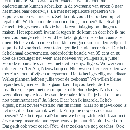
het repaircafé. Met Coach4You coachen we kinderen die
ondersteuning kunnen gebruiken in de overgang van groep 8 naar
het middelbaar onderwijs. En met het repaircafé repareren we
kapotte spullen van mensen. Zelf ben ik vooral betrokken bij het
repaircafé. Wat inspireerde jou om dit te gaan doen? Ik heb altijd in
de techniek gezeten en ik zie het als een uitdaging om dingen te
maken. Het repaircafé kwam ik tegen in de krant en daar heb ik me
toen voor aangemeld. Ik vind het belangrijk om iets duurzaams te
doen. Het is vaak maar een heel klein en goedkoop onderdeeltje dat
kapot is. Bijvoorbeeld een stofzuiger die het niet meer doet. Die heb
ik helemaal doorgemeten, onderdeeltje besteld van 35 cent en nu
doet de stofzuiger het weer. Met hoeveel vrijwilligers zijn jullie?
Voor de repaircafé’s zijn we met dertien vrijwilligers. We werken in
drie kernen: Ter Aar, Nieuwkoop en Nieuwveen. Per keer zitten we
met z’n vieren of vijven te repareren. Het is heel gezellig met elkaar.
Welke plannen hebben jullie voor de toekomst? We willen kleine
reparaties bij mensen thuis gaan doen. Bijvoorbeeld de TV
installeren, helpen met de computer of kleine klusjes. Nu is ons
werk alleen op de locaties van de repaircafé’s. En je bent dus ook
nog penningmeester? Ja, klopt. Daar ben ik ingerold. Ik heb
eigenlijk niet zoveel verstand van financiën. Maar zo ingewikkeld is
het niet, dus daar kom ik wel uit. Zijn jullie nog op zoek naar
mensen? Met het repaircafé kunnen we het op zich redelijk aan met
deze groep, maar nieuwe reparateurs zijn natuurlijk altijd welkom.
Dat geldt ook voor coach4You, daar zoeken we nog coaches. Ook