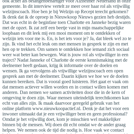
ook actief als belangenbehartiger voor Alzheimer Nederland in onze
gemeente. In dit interview vertelt ze meer over haar rol als vrijwillig
welzijnscoach. Hoe ben je bij Welzijn op Recept terecht gekomen?
Ik denk dat ik de oproep in Nieuwkoop Nieuws gezien heb destijds.
Dat was echt in de beginfase toen Charlotte en Janneke bezig waren
met de opzet. Ik zat zelf een beetje vast in mijn maatschappelijke
loopbaan en dit leek mij een mooi moment om te ontdekken of
welzijn iets voor me is. En, is het iets voor je? Ja, dat bleek wel zo te
zijn. Ik vind het echt leuk om met mensen in gesprek te zijn en met
hen op te trekken. Om samen te ontdekken hoe iemand zich sociaal
weer wat beter kan bewegen. Wat is jouw rol als vrijwilliger in een
traject? Nadat Janneke of Charlotte de eerste kennismaking met de
deelnemer heeft gedaan, krijg ik informatie over de doelen en
wensen. Ik ga vervolgens als vrijwillige welzijnscoach een open
gesprek aan met de deelnemer. Daarin kijken we hoe we de doelen
kunnen bereiken. Dat is vooral goed luisteren. Het gaat er vaak om
dat mensen actiever willen worden en in contact willen komen met
anderen. Dan nemen we samen activiteiten door die in de kern of
omgeving te doen zijn. Waar mensen uiteindelijk terechtkomen kan
echt van alles zijn. Ik maak daarvoor geregeld gebruik van het
online platform www.nieuwkoopactief.nl. Denk je dat het voor een
inwoner uitmaakt dat je een vrijwilliger bent en geen professional?
Omdat je het vrijwillig doet, kom je misschien wel makkelijker
binnen bij de mensen. Wij doen dit echt omdat we de ander graag
helpen. We nemen ook de tijd die nodig is. Hoe vaak we contact