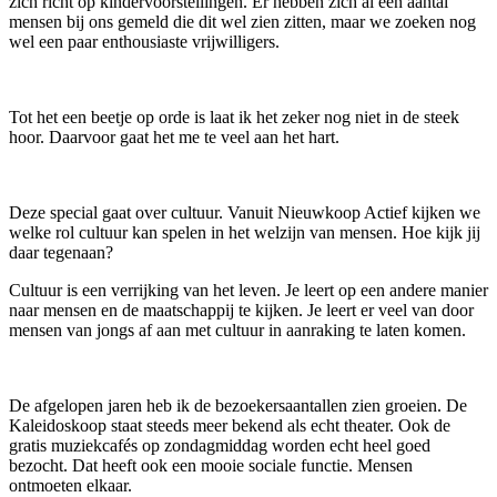
zich richt op kindervoorstellingen. Er hebben zich al een aantal
mensen bij ons gemeld die dit wel zien zitten, maar we zoeken nog
wel een paar enthousiaste vrijwilligers.
Tot het een beetje op orde is laat ik het zeker nog niet in de steek
hoor. Daarvoor gaat het me te veel aan het hart.
Deze special gaat over cultuur. Vanuit Nieuwkoop Actief kijken we
welke rol cultuur kan spelen in het welzijn van mensen. Hoe kijk jij
daar tegenaan?
Cultuur is een verrijking van het leven. Je leert op een andere manier
naar mensen en de maatschappij te kijken. Je leert er veel van door
mensen van jongs af aan met cultuur in aanraking te laten komen.
De afgelopen jaren heb ik de bezoekersaantallen zien groeien. De
Kaleidoskoop staat steeds meer bekend als echt theater. Ook de
gratis muziekcafés op zondagmiddag worden echt heel goed
bezocht. Dat heeft ook een mooie sociale functie. Mensen
ontmoeten elkaar.