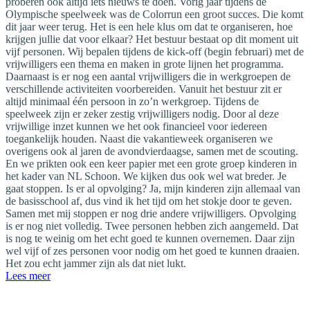
proberen ook altijd iets nieuws te doen. Vorig jaar tijdens de
Olympische speelweek was de Colorrun een groot succes. Die komt
dit jaar weer terug. Het is een hele klus om dat te organiseren, hoe
krijgen jullie dat voor elkaar? Het bestuur bestaat op dit moment uit
vijf personen. Wij bepalen tijdens de kick-off (begin februari) met de
vrijwilligers een thema en maken in grote lijnen het programma.
Daarnaast is er nog een aantal vrijwilligers die in werkgroepen de
verschillende activiteiten voorbereiden. Vanuit het bestuur zit er
altijd minimaal één persoon in zo’n werkgroep. Tijdens de
speelweek zijn er zeker zestig vrijwilligers nodig. Door al deze
vrijwillige inzet kunnen we het ook financieel voor iedereen
toegankelijk houden. Naast die vakantieweek organiseren we
overigens ook al jaren de avondvierdaagse, samen met de scouting.
En we prikten ook een keer papier met een grote groep kinderen in
het kader van NL Schoon. We kijken dus ook wel wat breder. Je
gaat stoppen. Is er al opvolging? Ja, mijn kinderen zijn allemaal van
de basisschool af, dus vind ik het tijd om het stokje door te geven.
Samen met mij stoppen er nog drie andere vrijwilligers. Opvolging
is er nog niet volledig. Twee personen hebben zich aangemeld. Dat
is nog te weinig om het echt goed te kunnen overnemen. Daar zijn
wel vijf of zes personen voor nodig om het goed te kunnen draaien.
Het zou echt jammer zijn als dat niet lukt.
Lees meer
Contact