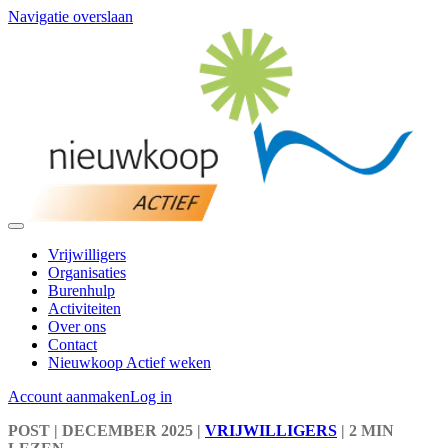
Navigatie overslaan
Vrijwilligers
Organisaties
Burenhulp
Activiteiten
Over ons
Contact
Nieuwkoop Actief weken
Account aanmaken
Log in
POST
| DECEMBER 2025
|
VRIJWILLIGERS
|
2 MIN