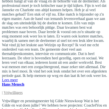
hebben hangt af van de vraag en de behoefte van de deelnemer. Als
professional moet je toch kritischer naar je tijd kijken. Fijn is wel dat
Janneke en Charlotte ons altijd kunnen helpen. Heb je al veel
matches gehad? Een stuk of vijf nu. Elke match is bijzonder op z'n
eigen manier. Aan de hand van iemands levensverhaal gaan we aan
de slag om uiteindelijk bij de doelen te komen. Eén van mijn
matches was een behoorlijk pittige. Daar kwamen best wat
problemen naar boven. Daar leerde ik vooral om zo'n situatie op
enig moment ook weer los te laten. Er waren ook kortere matches,
waarbij ik samen met de deelnemer al snel tot een leuk idee kwam.
Wat vind jij het leukste aan Welzijn op Recept? Ik voel me echt
onderdeel van een team. De gemeente doet veel aan
themabijeenkomsten, intervisie en communicatie. Dat is heel
leerzaam. De sfeer is bovendien heel gezellig, open en sociaal. We
leren veel van elkaar, iedereen komt uit een ander werkveld. Best
wat mensen met een zorgachtergrond, maar zeker niet allemaal. Die
mix is heel mooi. Ik vind het ook leuk omdat het over een afgesloten
periode gaat. Ik help mensen op weg en dan laat ik het ook weer los.
Lees meer
Hans Mensch
|
Vrijwilligers
Vrijwilliger en penningmeester bij Gilde Nieuwkoop Wat is het
Gilde en wat doen jullie? We hebben twee projecten: Coach4You en