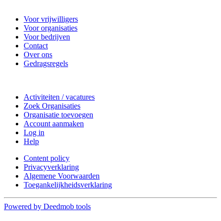
Nieuwkoop Actief
Voor vrijwilligers
Voor organisaties
Voor bedrijven
Contact
Over ons
Gedragsregels
Doe mee
Activiteiten / vacatures
Zoek Organisaties
Organisatie toevoegen
Account aanmaken
Log in
Help
Content policy
Privacyverklaring
Algemene Voorwaarden
Toegankelijkheidsverklaring
Powered by Deedmob tools