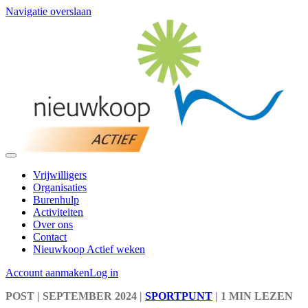
Navigatie overslaan
Vrijwilligers
Organisaties
Burenhulp
Activiteiten
Over ons
Contact
Nieuwkoop Actief weken
Account aanmaken
Log in
POST
| SEPTEMBER 2024
|
SPORTPUNT
|
1 MIN LEZEN