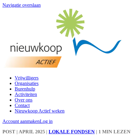
Navigatie overslaan
Vrijwilligers
Organisaties
Burenhulp
Activiteiten
Over ons
Contact
Nieuwkoop Actief weken
Account aanmaken
Log in
POST
| APRIL 2025
|
LOKALE FONDSEN
|
1 MIN LEZEN