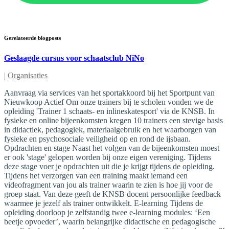
Gerelateerde blogposts
Geslaagde cursus voor schaatsclub NiNo
|
Organisaties
Aanvraag via services van het sportakkoord bij het Sportpunt van
Nieuwkoop Actief Om onze trainers bij te scholen vonden we de
opleiding 'Trainer 1 schaats- en inlineskatesport' via de KNSB. In
fysieke en online bijeenkomsten kregen 10 trainers een stevige basis
in didactiek, pedagogiek, materiaalgebruik en het waarborgen van
fysieke en psychosociale veiligheid op en rond de ijsbaan.
Opdrachten en stage Naast het volgen van de bijeenkomsten moest
er ook 'stage' gelopen worden bij onze eigen vereniging. Tijdens
deze stage voer je opdrachten uit die je krijgt tijdens de opleiding.
Tijdens het verzorgen van een training maakt iemand een
videofragment van jou als trainer waarin te zien is hoe jij voor de
groep staat. Van deze geeft de KNSB docent persoonlijke feedback
waarmee je jezelf als trainer ontwikkelt. E-learning Tijdens de
opleiding doorloop je zelfstandig twee e-learning modules: ‘Een
beetje opvoeder’, waarin belangrijke didactische en pedagogische