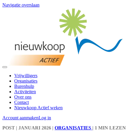
Navigatie overslaan
Vrijwilligers
Organisaties
Burenhulp
Activiteiten
Over ons
Contact
Nieuwkoop Actief weken
Account aanmaken
Log in
POST
| JANUARI 2026
|
ORGANISATIES
|
1 MIN LEZEN