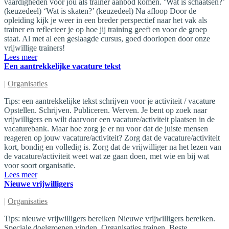
vaardigheden voor jou als trainer aanbod komen. ‘Wat is schaatsen?’
(keuzedeel) ‘Wat is skaten?’ (keuzedeel) Na afloop Door de
opleiding kijk je weer in een breder perspectief naar het vak als
trainer en reflecteer je op hoe jij training geeft en voor de groep
staat. Al met al een geslaagde cursus, goed doorlopen door onze
vrijwillige trainers!
Lees meer
Een aantrekkelijke vacature tekst
|
Organisaties
Tips: een aantrekkelijke tekst schrijven voor je activiteit / vacature
Opstellen. Schrijven. Publiceren. Werven. Je bent op zoek naar
vrijwilligers en wilt daarvoor een vacature/activiteit plaatsen in de
vacaturebank. Maar hoe zorg je er nu voor dat de juiste mensen
reageren op jouw vacature/activiteit? Zorg dat de vacature/activiteit
kort, bondig en volledig is. Zorg dat de vrijwilliger na het lezen van
de vacature/activiteit weet wat ze gaan doen, met wie en bij wat
voor soort organisatie.
Lees meer
Nieuwe vrijwilligers
|
Organisaties
Tips: nieuwe vrijwilligers bereiken Nieuwe vrijwilligers bereiken.
Speciale doelgroepen vinden. Organisaties trainen. Beste