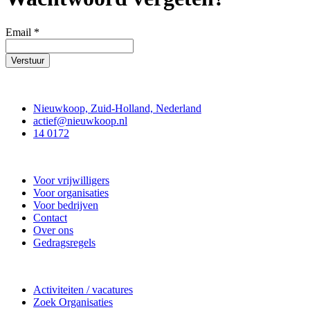
Email
*
Verstuur
Contact
Nieuwkoop, Zuid-Holland, Nederland
actief@nieuwkoop.nl
14 0172
Nieuwkoop Actief
Voor vrijwilligers
Voor organisaties
Voor bedrijven
Contact
Over ons
Gedragsregels
Doe mee
Activiteiten / vacatures
Zoek Organisaties