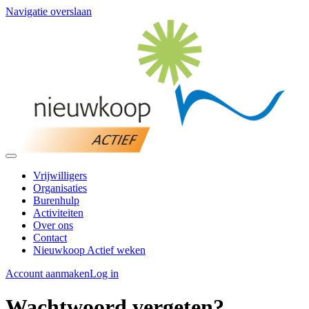
Navigatie overslaan
Vrijwilligers
Organisaties
Burenhulp
Activiteiten
Over ons
Contact
Nieuwkoop Actief weken
Account aanmaken
Log in
Wachtwoord vergeten?