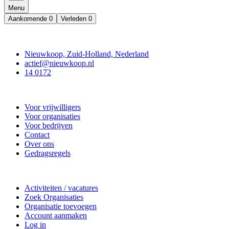
Menu
Aankomende
0
Verleden
0
Contact
Nieuwkoop, Zuid-Holland, Nederland
actief@nieuwkoop.nl
14 0172
Nieuwkoop Actief
Voor vrijwilligers
Voor organisaties
Voor bedrijven
Contact
Over ons
Gedragsregels
Doe mee
Activiteiten / vacatures
Zoek Organisaties
Organisatie toevoegen
Account aanmaken
Log in