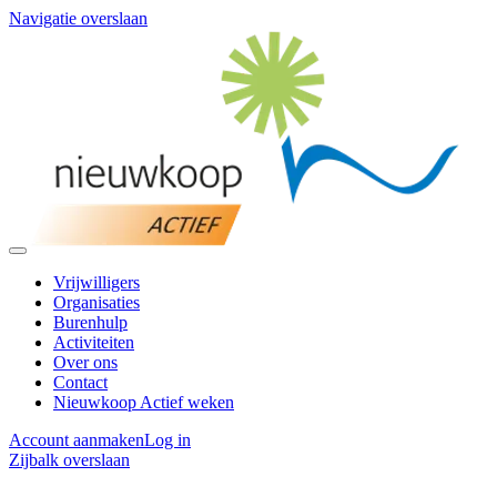
Navigatie overslaan
Vrijwilligers
Organisaties
Burenhulp
Activiteiten
Over ons
Contact
Nieuwkoop Actief weken
Account aanmaken
Log in
Zijbalk overslaan