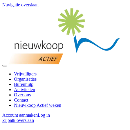
Navigatie overslaan
Vrijwilligers
Organisaties
Burenhulp
Activiteiten
Over ons
Contact
Nieuwkoop Actief weken
Account aanmaken
Log in
Zijbalk overslaan