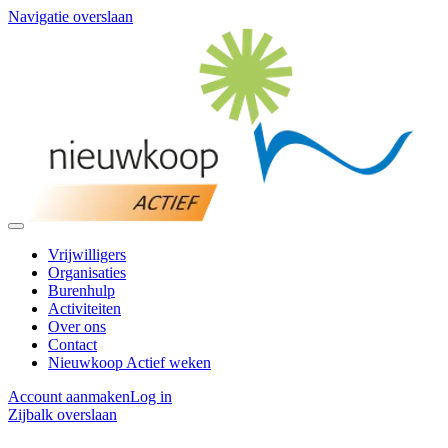
Navigatie overslaan
Vrijwilligers
Organisaties
Burenhulp
Activiteiten
Over ons
Contact
Nieuwkoop Actief weken
Account aanmaken
Log in
Zijbalk overslaan