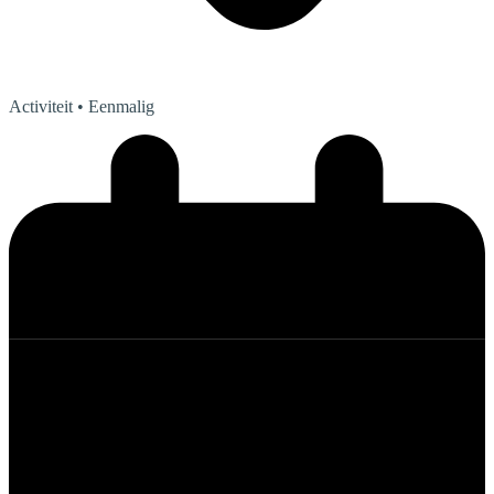
Activiteit
• Eenmalig