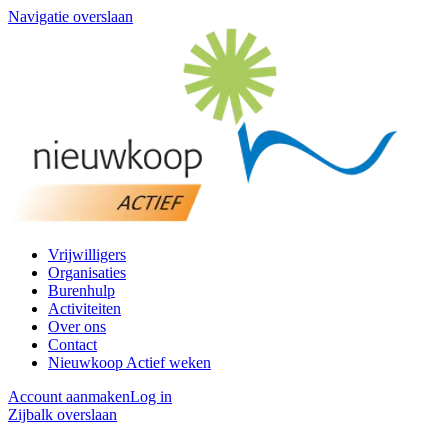
Navigatie overslaan
Vrijwilligers
Organisaties
Burenhulp
Activiteiten
Over ons
Contact
Nieuwkoop Actief weken
Account aanmaken
Log in
Zijbalk overslaan