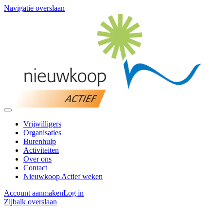
Navigatie overslaan
Vrijwilligers
Organisaties
Burenhulp
Activiteiten
Over ons
Contact
Nieuwkoop Actief weken
Account aanmaken
Log in
Zijbalk overslaan