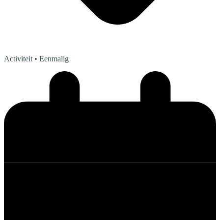
Activiteit
• Eenmalig