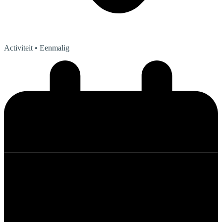
Activiteit
• Eenmalig