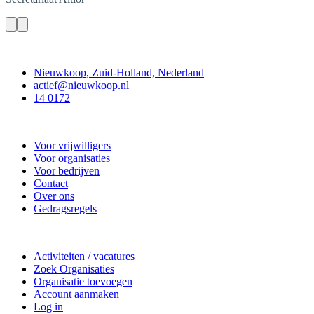
Contact
Nieuwkoop, Zuid-Holland, Nederland
actief@nieuwkoop.nl
14 0172
Nieuwkoop Actief
Voor vrijwilligers
Voor organisaties
Voor bedrijven
Contact
Over ons
Gedragsregels
Doe mee
Activiteiten / vacatures
Zoek Organisaties
Organisatie toevoegen
Account aanmaken
Log in