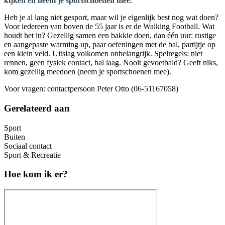
kijken en neem je sportschoenen mee.
Heb je al lang niet gesport, maar wil je eigenlijk best nog wat doen?
Voor iedereen van boven de 55 jaar is er de Walking Football. Wat
houdt het in? Gezellig samen een bakkie doen, dan één uur: rustige
en aangepaste warming up, paar oefeningen met de bal, partijtje op
een klein veld. Uitslag volkomen onbelangrijk. Spelregels: niet
rennen, geen fysiek contact, bal laag. Nooit gevoetbald? Geeft niks,
kom gezellig meedoen (neem je sportschoenen mee).
Voor vragen: contactpersoon Peter Otto (06-51167058)
Gerelateerd aan
Sport
Buiten
Sociaal contact
Sport & Recreatie
Hoe kom ik er?