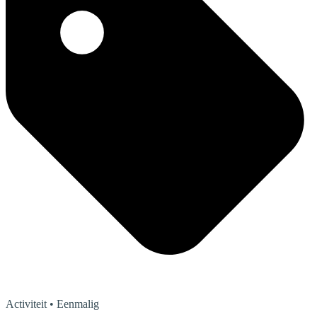
Activiteit
• Eenmalig