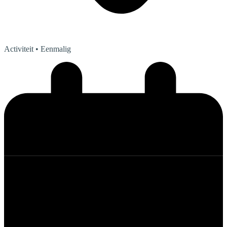
Activiteit
• Eenmalig