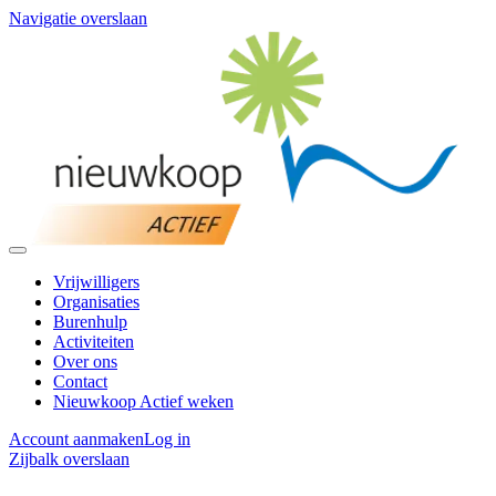
Navigatie overslaan
Vrijwilligers
Organisaties
Burenhulp
Activiteiten
Over ons
Contact
Nieuwkoop Actief weken
Account aanmaken
Log in
Zijbalk overslaan