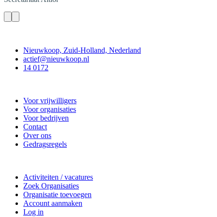
Contact
Nieuwkoop, Zuid-Holland, Nederland
actief@nieuwkoop.nl
14 0172
Nieuwkoop Actief
Voor vrijwilligers
Voor organisaties
Voor bedrijven
Contact
Over ons
Gedragsregels
Doe mee
Activiteiten / vacatures
Zoek Organisaties
Organisatie toevoegen
Account aanmaken
Log in