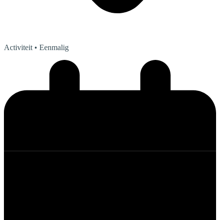
Activiteit
• Eenmalig