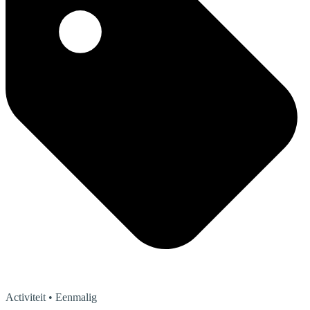
Activiteit
• Eenmalig