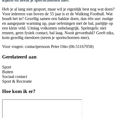
kijken en neem je sportschoenen mee.
Heb je al lang niet gesport, maar wil je eigenlijk best nog wat doen?
Voor iedereen van boven de 55 jaar is er de Walking Football. Wat
houdt het in? Gezellig samen een bakkie doen, dan één uur: rustige
en aangepaste warming up, paar oefeningen met de bal, partijtje op
een klein veld. Uitslag volkomen onbelangrijk. Spelregels: niet
rennen, geen fysiek contact, bal laag. Nooit gevoetbald? Geeft niks,
kom gezellig meedoen (neem je sportschoenen mee).
Voor vragen: contactpersoon Peter Otto (06-51167058)
Gerelateerd aan
Sport
Buiten
Sociaal contact
Sport & Recreatie
Hoe kom ik er?