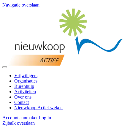
Navigatie overslaan
Vrijwilligers
Organisaties
Burenhulp
Activiteiten
Over ons
Contact
Nieuwkoop Actief weken
Account aanmaken
Log in
Zijbalk overslaan