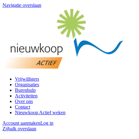
Navigatie overslaan
Vrijwilligers
Organisaties
Burenhulp
Activiteiten
Over ons
Contact
Nieuwkoop Actief weken
Account aanmaken
Log in
Zijbalk overslaan