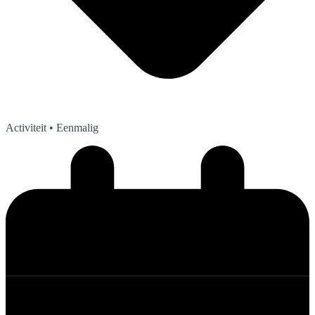
Activiteit
• Eenmalig