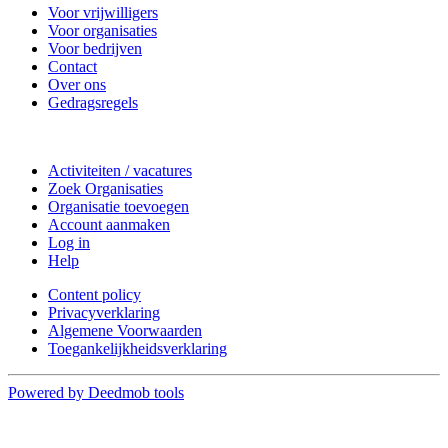
Voor vrijwilligers
Voor organisaties
Voor bedrijven
Contact
Over ons
Gedragsregels
Doe mee
Activiteiten / vacatures
Zoek Organisaties
Organisatie toevoegen
Account aanmaken
Log in
Help
Content policy
Privacyverklaring
Algemene Voorwaarden
Toegankelijkheidsverklaring
Powered by Deedmob tools