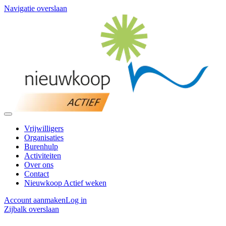
Navigatie overslaan
Vrijwilligers
Organisaties
Burenhulp
Activiteiten
Over ons
Contact
Nieuwkoop Actief weken
Account aanmaken
Log in
Zijbalk overslaan