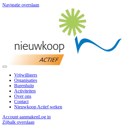
Navigatie overslaan
Vrijwilligers
Organisaties
Burenhulp
Activiteiten
Over ons
Contact
Nieuwkoop Actief weken
Account aanmaken
Log in
Zijbalk overslaan