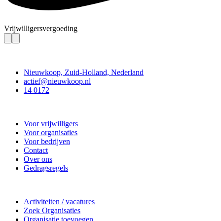
Vrijwilligersvergoeding
Contact
Nieuwkoop, Zuid-Holland, Nederland
actief@nieuwkoop.nl
14 0172
Nieuwkoop Actief
Voor vrijwilligers
Voor organisaties
Voor bedrijven
Contact
Over ons
Gedragsregels
Doe mee
Activiteiten / vacatures
Zoek Organisaties
Organisatie toevoegen