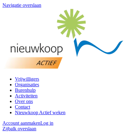
Navigatie overslaan
Vrijwilligers
Organisaties
Burenhulp
Activiteiten
Over ons
Contact
Nieuwkoop Actief weken
Account aanmaken
Log in
Zijbalk overslaan