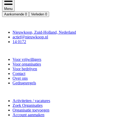
Menu
Aankomende
0
Verleden
0
Contact
Nieuwkoop, Zuid-Holland, Nederland
actief@nieuwkoop.nl
14 0172
Nieuwkoop Actief
Voor vrijwilligers
Voor organisaties
Voor bedrijven
Contact
Over ons
Gedragsregels
Doe mee
Activiteiten / vacatures
Zoek Organisaties
Organisatie toevoegen
Account aanmaken