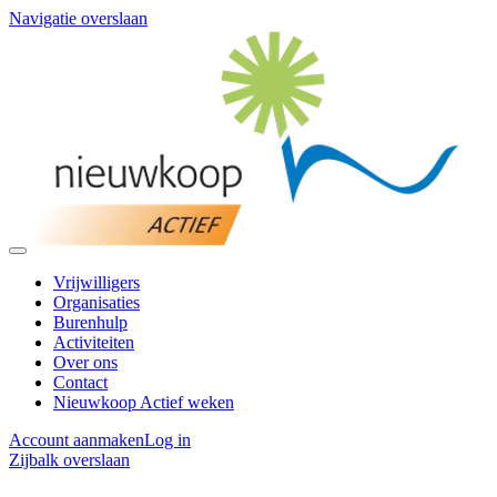
Navigatie overslaan
Vrijwilligers
Organisaties
Burenhulp
Activiteiten
Over ons
Contact
Nieuwkoop Actief weken
Account aanmaken
Log in
Zijbalk overslaan