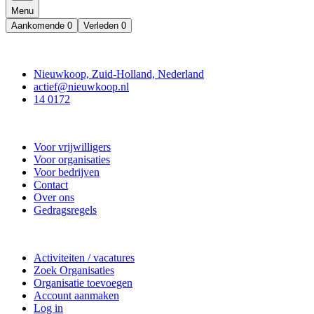
Menu
Aankomende
0
Verleden
0
Contact
Nieuwkoop, Zuid-Holland, Nederland
actief@nieuwkoop.nl
14 0172
Nieuwkoop Actief
Voor vrijwilligers
Voor organisaties
Voor bedrijven
Contact
Over ons
Gedragsregels
Doe mee
Activiteiten / vacatures
Zoek Organisaties
Organisatie toevoegen
Account aanmaken
Log in