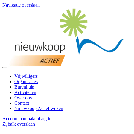
Navigatie overslaan
Vrijwilligers
Organisaties
Burenhulp
Activiteiten
Over ons
Contact
Nieuwkoop Actief weken
Account aanmaken
Log in
Zijbalk overslaan