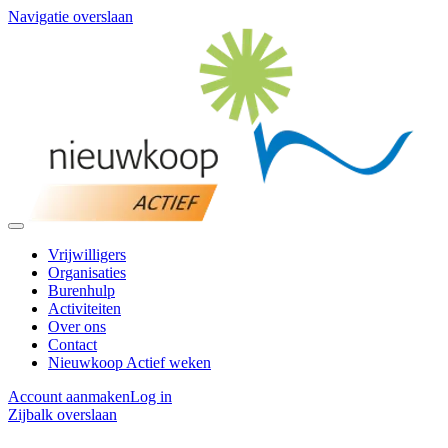
Navigatie overslaan
Vrijwilligers
Organisaties
Burenhulp
Activiteiten
Over ons
Contact
Nieuwkoop Actief weken
Account aanmaken
Log in
Zijbalk overslaan