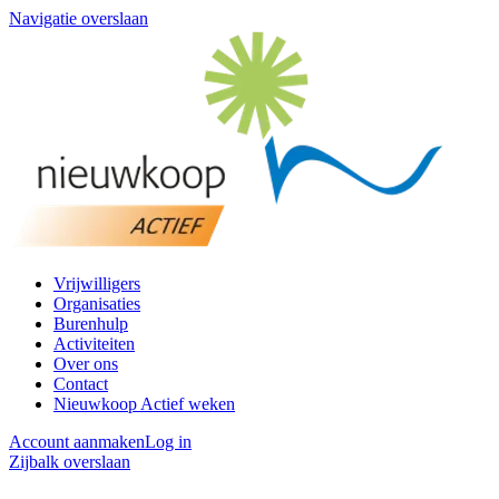
Navigatie overslaan
Vrijwilligers
Organisaties
Burenhulp
Activiteiten
Over ons
Contact
Nieuwkoop Actief weken
Account aanmaken
Log in
Zijbalk overslaan