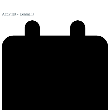
Activiteit
• Eenmalig