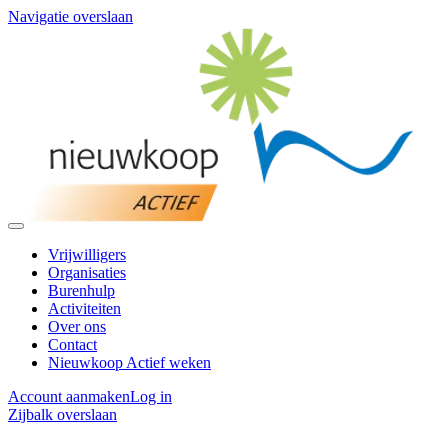
Navigatie overslaan
Vrijwilligers
Organisaties
Burenhulp
Activiteiten
Over ons
Contact
Nieuwkoop Actief weken
Account aanmaken
Log in
Zijbalk overslaan