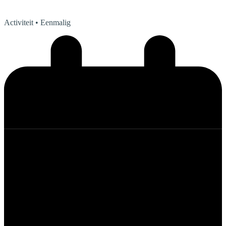
Activiteit
• Eenmalig