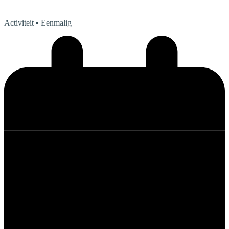
Activiteit
• Eenmalig