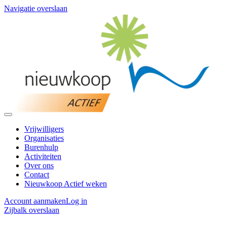
Navigatie overslaan
Vrijwilligers
Organisaties
Burenhulp
Activiteiten
Over ons
Contact
Nieuwkoop Actief weken
Account aanmaken
Log in
Zijbalk overslaan