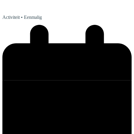
Activiteit
• Eenmalig