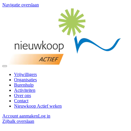
Navigatie overslaan
Vrijwilligers
Organisaties
Burenhulp
Activiteiten
Over ons
Contact
Nieuwkoop Actief weken
Account aanmaken
Log in
Zijbalk overslaan