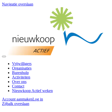
Navigatie overslaan
Vrijwilligers
Organisaties
Burenhulp
Activiteiten
Over ons
Contact
Nieuwkoop Actief weken
Account aanmaken
Log in
Zijbalk overslaan