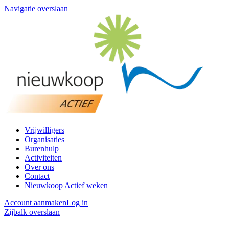
Navigatie overslaan
Vrijwilligers
Organisaties
Burenhulp
Activiteiten
Over ons
Contact
Nieuwkoop Actief weken
Account aanmaken
Log in
Zijbalk overslaan