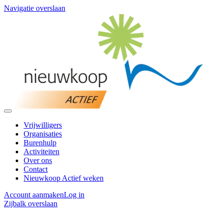
Navigatie overslaan
Vrijwilligers
Organisaties
Burenhulp
Activiteiten
Over ons
Contact
Nieuwkoop Actief weken
Account aanmaken
Log in
Zijbalk overslaan