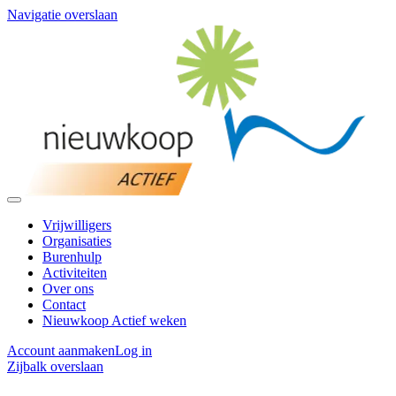
Navigatie overslaan
Vrijwilligers
Organisaties
Burenhulp
Activiteiten
Over ons
Contact
Nieuwkoop Actief weken
Account aanmaken
Log in
Zijbalk overslaan