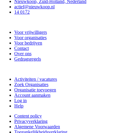
Nieuwkoop, Zuid-Holland, Nederland
actief@nieuwkoop.nl
14 0172
Nieuwkoop Actief
Voor vrijwilligers
Voor organisaties
Voor bedrijven
Contact
Over ons
Gedragsregels
Doe mee
Activiteiten / vacatures
Zoek Organisaties
Organisatie toevoegen
Account aanmaken
Log in
Help
Content policy
Privacyverklaring
Algemene Voorwaarden
Toegankelijkheidsverklaring