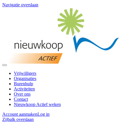
Navigatie overslaan
Vrijwilligers
Organisaties
Burenhulp
Activiteiten
Over ons
Contact
Nieuwkoop Actief weken
Account aanmaken
Log in
Zijbalk overslaan