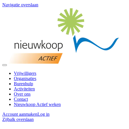
Navigatie overslaan
Vrijwilligers
Organisaties
Burenhulp
Activiteiten
Over ons
Contact
Nieuwkoop Actief weken
Account aanmaken
Log in
Zijbalk overslaan