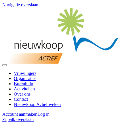
Navigatie overslaan
Vrijwilligers
Organisaties
Burenhulp
Activiteiten
Over ons
Contact
Nieuwkoop Actief weken
Account aanmaken
Log in
Zijbalk overslaan