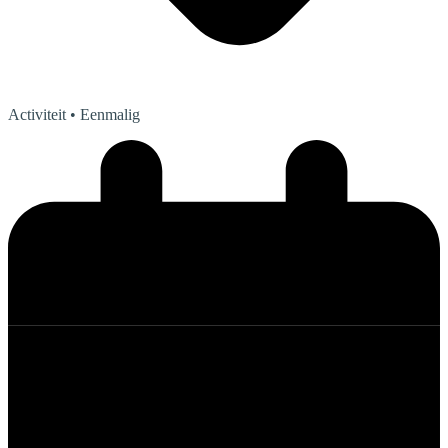
Activiteit
• Eenmalig