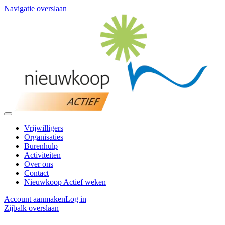
Navigatie overslaan
Vrijwilligers
Organisaties
Burenhulp
Activiteiten
Over ons
Contact
Nieuwkoop Actief weken
Account aanmaken
Log in
Zijbalk overslaan