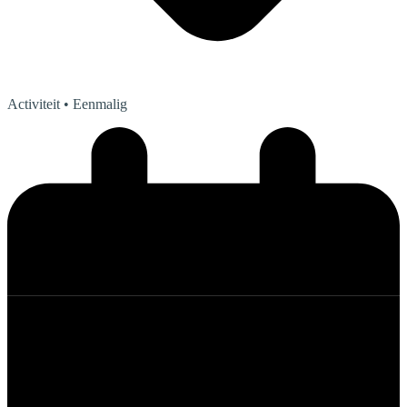
Activiteit
• Eenmalig