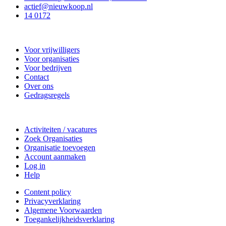
actief@nieuwkoop.nl
14 0172
Nieuwkoop Actief
Voor vrijwilligers
Voor organisaties
Voor bedrijven
Contact
Over ons
Gedragsregels
Doe mee
Activiteiten / vacatures
Zoek Organisaties
Organisatie toevoegen
Account aanmaken
Log in
Help
Content policy
Privacyverklaring
Algemene Voorwaarden
Toegankelijkheidsverklaring