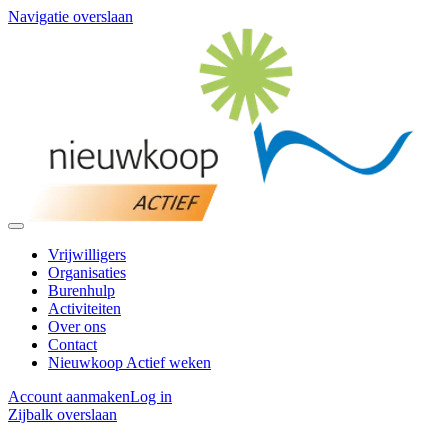
Navigatie overslaan
Vrijwilligers
Organisaties
Burenhulp
Activiteiten
Over ons
Contact
Nieuwkoop Actief weken
Account aanmaken
Log in
Zijbalk overslaan