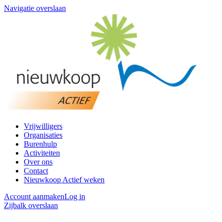
Navigatie overslaan
Vrijwilligers
Organisaties
Burenhulp
Activiteiten
Over ons
Contact
Nieuwkoop Actief weken
Account aanmaken
Log in
Zijbalk overslaan