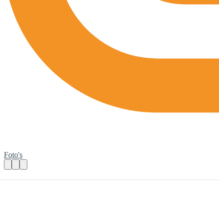
Foto's
Koor Geen Gehoor - Guilty Pleasure
Praktische informatie