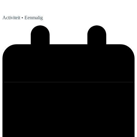
Activiteit
• Eenmalig