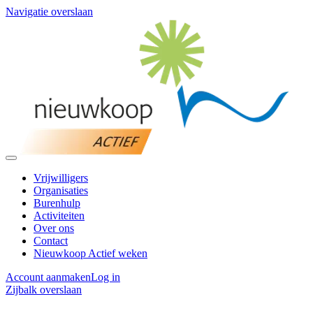
Navigatie overslaan
Vrijwilligers
Organisaties
Burenhulp
Activiteiten
Over ons
Contact
Nieuwkoop Actief weken
Account aanmaken
Log in
Zijbalk overslaan