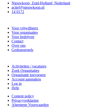
Nieuwkoop, Zuid-Holland, Nederland
actief@nieuwkoop.nl
14 0172
Nieuwkoop Actief
Voor vrijwilligers
Voor organisaties
Voor bedrijven
Contact
Over ons
Gedragsregels
Doe mee
Activiteiten / vacatures
Zoek Organisaties
Organisatie toevoegen
Account aanmaken
Log in
Help
Content policy
Privacyverklaring
Algemene Voorwaarden