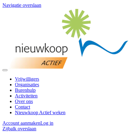
Navigatie overslaan
Vrijwilligers
Organisaties
Burenhulp
Activiteiten
Over ons
Contact
Nieuwkoop Actief weken
Account aanmaken
Log in
Zijbalk overslaan