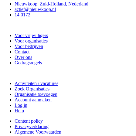
Nieuwkoop, Zuid-Holland, Nederland
actief@nieuwkoop.nl
14 0172
Nieuwkoop Actief
Voor vrijwilligers
Voor organisaties
Voor bedrijven
Contact
Over ons
Gedragsregels
Doe mee
Activiteiten / vacatures
Zoek Organisaties
Organisatie toevoegen
Account aanmaken
Log in
Help
Content policy
Privacyverklaring
Algemene Voorwaarden