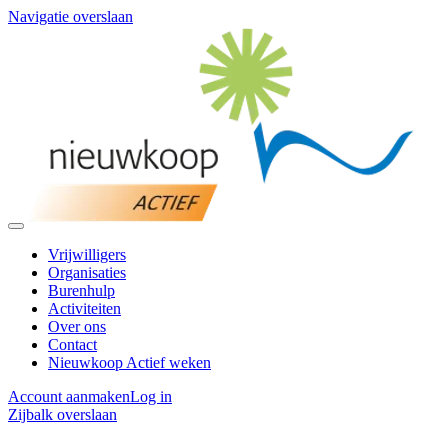
Navigatie overslaan
Vrijwilligers
Organisaties
Burenhulp
Activiteiten
Over ons
Contact
Nieuwkoop Actief weken
Account aanmaken
Log in
Zijbalk overslaan