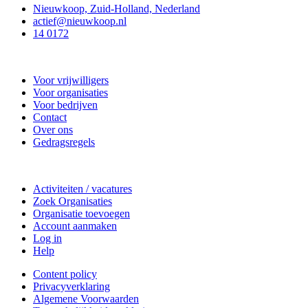
Nieuwkoop, Zuid-Holland, Nederland
actief@nieuwkoop.nl
14 0172
Nieuwkoop Actief
Voor vrijwilligers
Voor organisaties
Voor bedrijven
Contact
Over ons
Gedragsregels
Doe mee
Activiteiten / vacatures
Zoek Organisaties
Organisatie toevoegen
Account aanmaken
Log in
Help
Content policy
Privacyverklaring
Algemene Voorwaarden