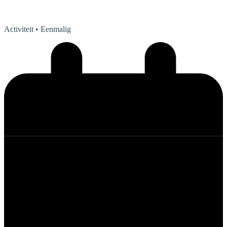
Activiteit
• Eenmalig