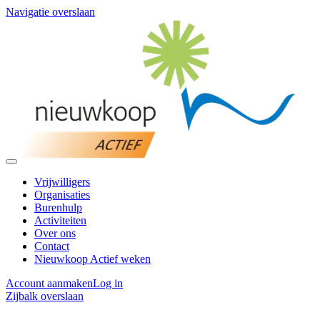
Navigatie overslaan
Vrijwilligers
Organisaties
Burenhulp
Activiteiten
Over ons
Contact
Nieuwkoop Actief weken
Account aanmaken
Log in
Zijbalk overslaan