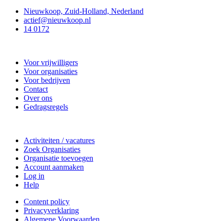
Nieuwkoop, Zuid-Holland, Nederland
actief@nieuwkoop.nl
14 0172
Nieuwkoop Actief
Voor vrijwilligers
Voor organisaties
Voor bedrijven
Contact
Over ons
Gedragsregels
Doe mee
Activiteiten / vacatures
Zoek Organisaties
Organisatie toevoegen
Account aanmaken
Log in
Help
Content policy
Privacyverklaring
Algemene Voorwaarden