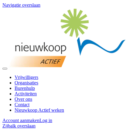
Navigatie overslaan
Vrijwilligers
Organisaties
Burenhulp
Activiteiten
Over ons
Contact
Nieuwkoop Actief weken
Account aanmaken
Log in
Zijbalk overslaan