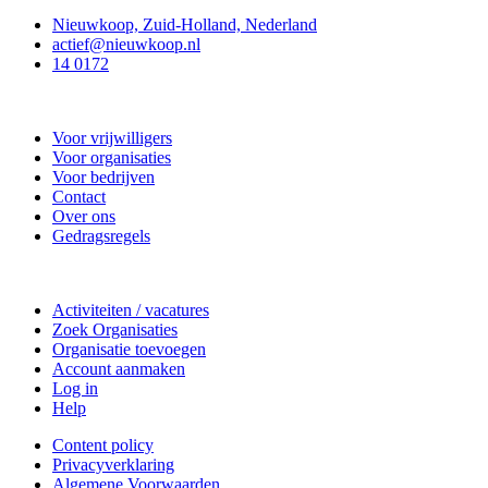
Nieuwkoop, Zuid-Holland, Nederland
actief@nieuwkoop.nl
14 0172
Nieuwkoop Actief
Voor vrijwilligers
Voor organisaties
Voor bedrijven
Contact
Over ons
Gedragsregels
Doe mee
Activiteiten / vacatures
Zoek Organisaties
Organisatie toevoegen
Account aanmaken
Log in
Help
Content policy
Privacyverklaring
Algemene Voorwaarden