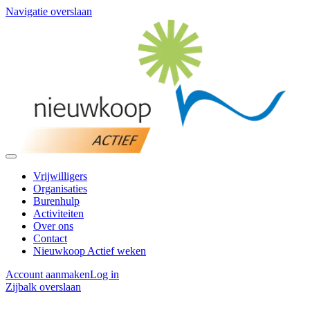
Navigatie overslaan
Vrijwilligers
Organisaties
Burenhulp
Activiteiten
Over ons
Contact
Nieuwkoop Actief weken
Account aanmaken
Log in
Zijbalk overslaan