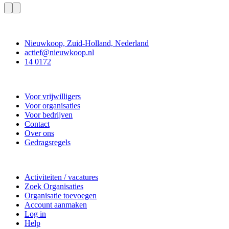
Contact
Nieuwkoop, Zuid-Holland, Nederland
actief@nieuwkoop.nl
14 0172
Nieuwkoop Actief
Voor vrijwilligers
Voor organisaties
Voor bedrijven
Contact
Over ons
Gedragsregels
Doe mee
Activiteiten / vacatures
Zoek Organisaties
Organisatie toevoegen
Account aanmaken
Log in
Help