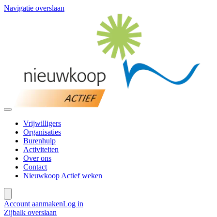
Navigatie overslaan
Vrijwilligers
Organisaties
Burenhulp
Activiteiten
Over ons
Contact
Nieuwkoop Actief weken
Account aanmaken
Log in
Zijbalk overslaan