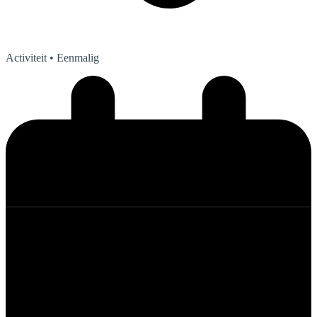
Activiteit
• Eenmalig