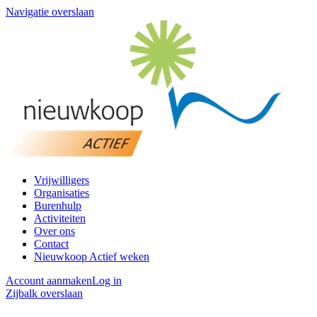
Navigatie overslaan
Vrijwilligers
Organisaties
Burenhulp
Activiteiten
Over ons
Contact
Nieuwkoop Actief weken
Account aanmaken
Log in
Zijbalk overslaan