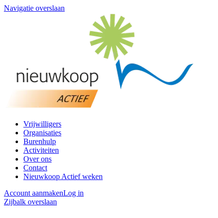
Navigatie overslaan
Vrijwilligers
Organisaties
Burenhulp
Activiteiten
Over ons
Contact
Nieuwkoop Actief weken
Account aanmaken
Log in
Zijbalk overslaan