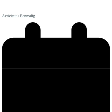
Activiteit
• Eenmalig