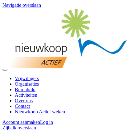
Navigatie overslaan
Vrijwilligers
Organisaties
Burenhulp
Activiteiten
Over ons
Contact
Nieuwkoop Actief weken
Account aanmaken
Log in
Zijbalk overslaan