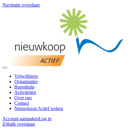
Navigatie overslaan
Vrijwilligers
Organisaties
Burenhulp
Activiteiten
Over ons
Contact
Nieuwkoop Actief weken
Account aanmaken
Log in
Zijbalk overslaan