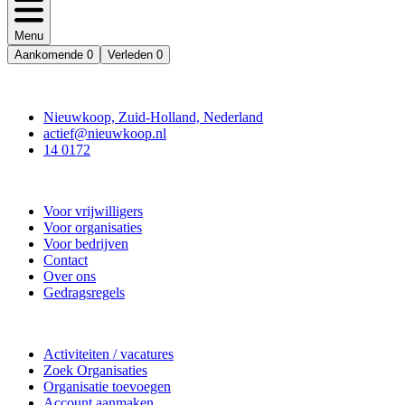
Menu
Aankomende
0
Verleden
0
Contact
Nieuwkoop, Zuid-Holland, Nederland
actief@nieuwkoop.nl
14 0172
Nieuwkoop Actief
Voor vrijwilligers
Voor organisaties
Voor bedrijven
Contact
Over ons
Gedragsregels
Doe mee
Activiteiten / vacatures
Zoek Organisaties
Organisatie toevoegen
Account aanmaken