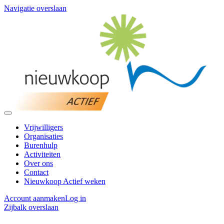
Navigatie overslaan
Vrijwilligers
Organisaties
Burenhulp
Activiteiten
Over ons
Contact
Nieuwkoop Actief weken
Account aanmaken
Log in
Zijbalk overslaan