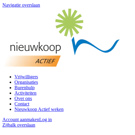
Navigatie overslaan
Vrijwilligers
Organisaties
Burenhulp
Activiteiten
Over ons
Contact
Nieuwkoop Actief weken
Account aanmaken
Log in
Zijbalk overslaan